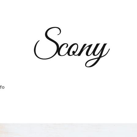
Scon
fo