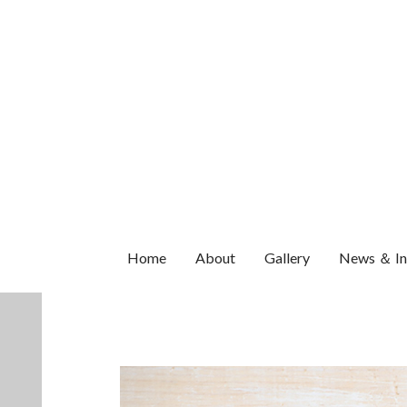
ナ
コ
ビ
ン
ゲ
テ
ー
ン
シ
ツ
ョ
へ
ン
ス
へ
キ
ス
ッ
Home
About
Gallery
News ＆ In
キ
プ
ッ
プ